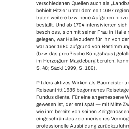
verschiedenen Quellen auch als „Landbau
behielt Pitzler unter dem seit 1697 reg
traten weitere bzw. neue Aufgaben hinz
bestallt. Und ab 1704 intensivierten sic
beschloss, sich mit seiner Frau in Hal
gelegen, war Halle zudem für ihn von d
war aber 1680 aufgrund von Bestimmung
(bzw. das preußische Königshaus) gefall
im Herzogtum Magdeburg berufen, konnt
S. 48; Säckl 1999, S. 189).
Pitzlers aktives Wirken als Baumeister u
Reiseantritt 1685 begonnenes Reisetage
Fundus diente. Für eine angemessene Wür
gewesen ist, der erst spät — mit Mitte 
wie ihm bereits von seinen Zeitgenossen 
eingeschränktes zeichnerisches Vermögen
professionelle Ausbildung zurückzuführ