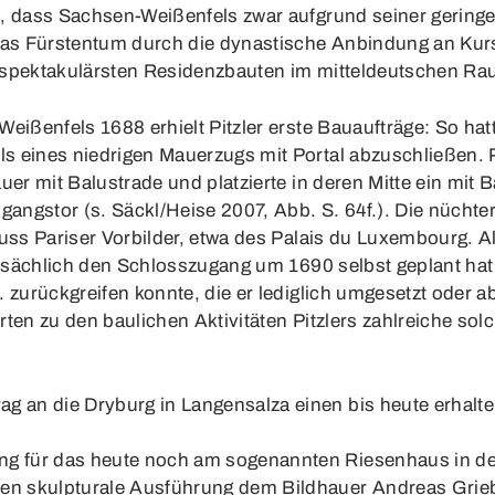
n, dass Sachsen-Weißenfels zwar aufgrund seiner gering
s Fürstentum durch die dynastische Anbindung an Kursa
 spektakulärsten Residenzbauten im mitteldeutschen Ra
eißenfels 1688 erhielt Pitzler erste Bauaufträge: So hat
s eines niedrigen Mauerzugs mit Portal abzuschließen. P
uer mit Balustrade und platzierte in deren Mitte ein mit
gangstor (s. Säckl/Heise 2007, Abb. S. 64f.). Die nüchte
luss Pariser Vorbilder, etwa des Palais du Luxembourg. 
tatsächlich den Schlosszugang um 1690 selbst geplant ha
 zurückgreifen konnte, die er lediglich umgesetzt oder a
rten zu den baulichen Aktivitäten Pitzlers zahlreiche s
rag an die Dryburg in Langensalza einen bis heute erhal
nung für das heute noch am sogenannten Riesenhaus in d
sen skulpturale Ausführung dem Bildhauer Andreas Grieben