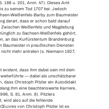
 S. 188 u. 201, Anm. 47). Dieses Amt
bis zu seinem Tod 1707 bei. Jedoch
achsen-Weißenfels-Barby zum Baumeister
rg derart, dass er schon bald darauf
e. Zwischen Weißenfels und Magdeburg
rünglich zu Sachsen-Weißenfels gehört,
en, an das Kurfürstentum Brandenburg
um Baumeister in preußischen Diensten
nicht mehr antreten (s. Niemann 1927,
st evident, dass ihm dabei sein mit dem
weiterführte — dabei als unschätzbarer
, dass Christoph Pitzler ein Autodidakt
elang ihm eine beachtenswerte Karriere,
996, S. 81, Anm. 8). Pitzlers
 wird also auf die fehlende
Œuvres von Christoph Pitzler ist es