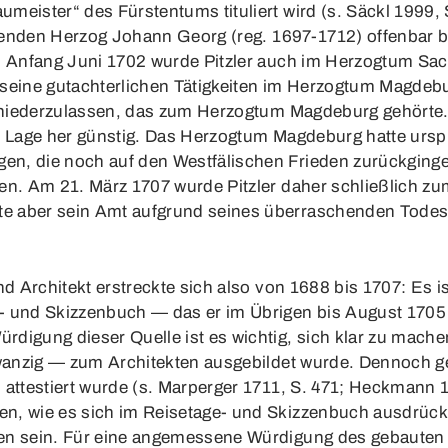
meister“ des Fürstentums tituliert wird (s. Säckl 1999,
ierenden Herzog Johann Georg (reg. 1697-1712) offenbar 
u: Anfang Juni 1702 wurde Pitzler auch im Herzogtum S
h seine gutachterlichen Tätigkeiten im Herzogtum Magdebu
le niederzulassen, das zum Herzogtum Magdeburg gehört
er Lage her günstig. Das Herzogtum Magdeburg hatte ursp
en, die noch auf den Westfälischen Frieden zurückging
en. Am 21. März 1707 wurde Pitzler daher schließlich z
e aber sein Amt aufgrund seines überraschenden Todes 
nd Architekt erstreckte sich also von 1688 bis 1707: Es i
- und Skizzenbuch — das er im Übrigen bis August 1705 
digung dieser Quelle ist es wichtig, sich klar zu machen
Zwanzig — zum Architekten ausgebildet wurde. Dennoch g
attestiert wurde (s. Marperger 1711, S. 471; Heckmann 1
, wie es sich im Reisetage- und Skizzenbuch ausdrückt,
en sein. Für eine angemessene Würdigung des gebauten 