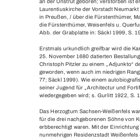
an der Unstrut geboren; verstorben ist e
Laurentiuskirche der Vorstadt Neumarkt be
in Preußen, / über die Fürstenthümer, Ma
die Fürstenthümer, Weisenfels u. Querfur
Abb. der Grabplatte in: Säckl 1999, S. 19
Erstmals urkundlich greifbar wird die K
25. November 1680 datierten Bestallung
Christoph Pitzler zu einem „Adjunkto“ d
geworden, wenn auch im niedrigen Rang e
77; Säckl 1999). Wie einem autobiografis
seiner Jugend für „Architectur und Fortif
wiedergegeben wird; s. Gurlitt 1922, S. 
Das Herzogtum Sachsen-Weißenfels war 
für die drei nachgeborenen Söhne von K
erbberechtigt waren. Mit der Einrichtun
nunmehrigen Residenzstadt Weißenfels