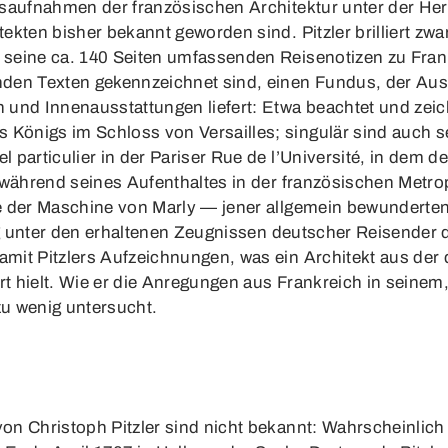
saufnahmen der französischen Architektur unter der Herr
kten bisher bekannt geworden sind. Pitzler brilliert zwa
seine ca. 140 Seiten umfassenden Reisenotizen zu Frank
den Texten gekennzeichnet sind, einen Fundus, der Aus
nd Innenausstattungen liefert: Etwa beachtet und zeichne
önigs im Schloss von Versailles; singulär sind auch s
 particulier in der Pariser Rue de l’Université, in dem
während seines Aufenthaltes in der französischen Metropo
e der Maschine von Marly — jener allgemein bewunderte
g unter den erhaltenen Zeugnissen deutscher Reisender der 
mit Pitzlers Aufzeichnungen, was ein Architekt aus der
t hielt. Wie er die Anregungen aus Frankreich in seine
zu wenig untersucht.
on Christoph Pitzler sind nicht bekannt: Wahrscheinlic