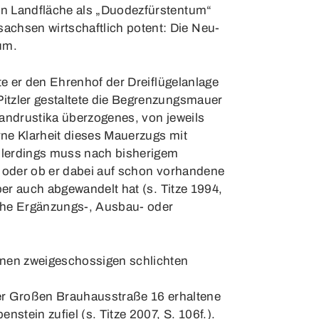
en Landfläche als „Duodezfürstentum“
chsen wirtschaftlich potent: Die Neu-
um.
te er den Ehrenhof der Dreiflügelanlage
itzler gestaltete die Begrenzungsmauer
 Bandrustika überzogenes, von jeweils
rne Klarheit dieses Mauerzugs mit
Allerdings muss nach bisherigem
t oder ob er dabei auf schon vorhandene
ber auch abgewandelt hat (s. Titze 1994,
olche Ergänzungs-, Ausbau- oder
tenen zweigeschossigen schlichten
er Großen Brauhausstraße 16 erhaltene
stein zufiel (s. Titze 2007, S. 106f.).