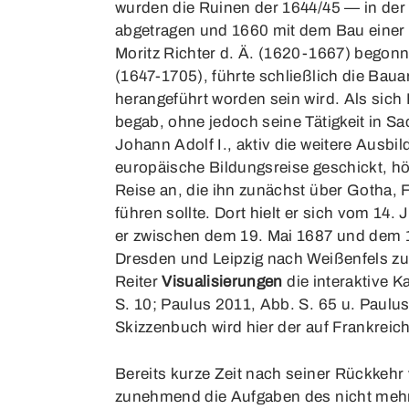
wurden die Ruinen der 1644/45 — in der
abgetragen und 1660 mit dem Bau einer
Moritz Richter d. Ä. (1620-1667) begonn
(1647-1705), führte schließlich die Baua
herangeführt worden sein wird. Als sich
begab, ohne jedoch seine Tätigkeit in S
Johann Adolf I., aktiv die weitere Ausbil
europäische Bildungsreise geschickt, hö
Reise an, die ihn zunächst über Gotha,
führen sollte. Dort hielt er sich vom 14
er zwischen dem 19. Mai 1687 und dem 1
Dresden und Leipzig nach Weißenfels zur
Reiter
Visualisierungen
die interaktive K
S. 10; Paulus 2011, Abb. S. 65 u. Paulu
Skizzenbuch wird hier der auf Frankreich
Bereits kurze Zeit nach seiner Rückkeh
zunehmend die Aufgaben des nicht mehr v