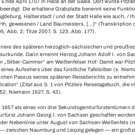
r Ende April 1707 in Halle an der Saale. Dort wurde Pitzl
erdigt. Die erhaltene Grabplatte benennt seine Funktion a
gdeburg, Halberstadt / und der Stadt Halle wie auch, / Ih
th, gewesenen / Land Baumeisters, [...]“ (Transkription 
5, Abb. 2; Titze 2007, S. 123, Abb. 177).
arriere des späteren herzoglich-sächsischen und preußis
surkunde. Darin ernennt Herzog Johann Adolf I. von Sa
er „Silber-Cammer“ am Weißenfelser Hof: Damit war Pitzle
ines Aufsehers über das fürstliche Tafelsilber (s. Nie
chen Passus seines späteren Reiseberichts zu entnehmen i
ication“ (Zitat aus S. 1 von Pitzlers Reisetagebuch, die i
152; Niemann 1927, S. 43).
1657 als eines von drei Sekundogeniturfürstentümern d
urfürst Johann Georg I. von Sachsen geschaffen worden,
g der Nebenlinie unter August von Sachsen-Weißenfels (r
 — zwischen Naumburg und Leipzig gelegen — ein groß