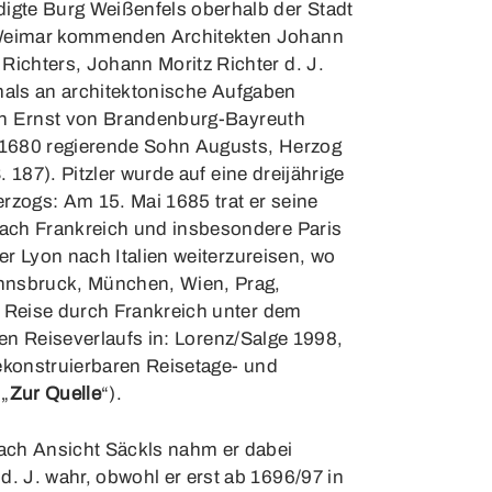
igte Burg Weißenfels oberhalb der Stadt
s Weimar kommenden Architekten Johann
ichters, Johann Moritz Richter d. J.
tmals an architektonische Aufgaben
tian Ernst von Brandenburg-Bayreuth
t 1680 regierende Sohn Augusts, Herzog
 187). Pitzler wurde auf eine dreijährige
rzogs: Am 15. Mai 1685 trat er seine
nach Frankreich und insbesondere Paris
er Lyon nach Italien weiterzureisen, wo
Innsbruck, München, Wien, Prag,
r Reise durch Frankreich unter dem
en Reiseverlaufs in: Lorenz/Salge 1998,
rekonstruierbaren Reisetage- und
 „
Zur Quelle
“).
Nach Ansicht Säckls nahm er dabei
. J. wahr, obwohl er erst ab 1696/97 in