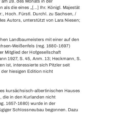
er am 28. des Monats in der
ls die eines „[...] Ihr. Königl. Majestät
r:, Hoch. Fürstl. Durchl. zu Sachsen, /
des Autors, unterstützt von Lara Niesen;
chen Landbaumeisters mit einer auf den
chsen-Weißenfels (reg. 1680-1697)
r Mitglied der Hofgesellschaft
mann 1927, S. 45, Anm. 13; Heckmann, S.
st, interessierte sich Pitzler seit
n der hiesigen Edition nicht
es kursächsisch-albertinischen Hauses
 die in den Kurlanden nicht
eg. 1657-1680) wurde in der
zügiger Schlossneubau begonnen. Dazu