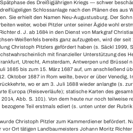
 Spätphase des Dreißigjährigen Kriegs — schwer beschäd
 dreiflügeligen Schlossanlage nach den Plänen des au
en. Sie erhielt den Namen Neu-Augustusburg. Der Sohn R
rbeiten weiter, wobei Pitzler unter seiner Ägide wohl ers
 Richter d. J. ab 1684 in den Dienst von Markgraf Chris
achsen-Weißenfels bereits ganz aufzugeben, wird der sei
dung Christoph Pitzlers gefördert haben (s. Säckl 1999, S.
chstwahrscheinlich mit finanzieller Unterstützung des He
 Frankfurt, Utrecht, Amsterdam, Antwerpen und Brüssel 
. Juli 1685 bis zum 15. März 1687 auf, um anschließend üb
2. Oktober 1687 in Rom weilte, bevor er über Venedig, 
ückkehrte, wo er am 3. Juli 1688 wieder anlangte (s. zu
arte
Europa (Reiseverläufe)
; statische Karten des gesamt
s 2014, Abb. S. 101). Von dem heute nur noch teilweise 
 bezogene Teil erstmals ediert (s. unten unter der Rubrik
r wurde Christoph Pitzler zum Kammerdiener befördert. 
or Ort tätigen Landbaumeisters Johann Moritz Richter d