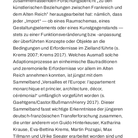
zusammenfassenden Forschungsbericht „zu den
künstlerischen Beziehungen zwischen Frankreich und
dem Alten Reich” herausgearbeitet hat: nämlich, dass
jeder „Import“ — ob eines Raumschemas, eines
Gestaltungselements oder eines Kunstgegenstands —
stets zu einer Funktionsveränderung bzw. -anpassung
der überführten Konzepte oder Objekte an die
Bedingungen und Erfordernisse im Zielland führte (s.
Krems 2007; Krems 2017). Welches Ausmaß solche
Adaptionsprozesse an einheimische Bautraditionen
und zeremonielle Erfordernisse vor allem im Alten
Reich annehmen konnten, ist jüngst mit dem
Sammelband „Versailles et l’Europe: l’appartement
monarchique et princier, architecture, décor,
cérémonial“ umfänglich vorgeführt worden (s.
Gaehtgens/Castor/Bußmann/Henry 2017). Dieser
Sammelband fasst wichtige Erkenntnisse der jüngeren
deutsch-französischen Transferforschung zusammen,
die unter anderem von Guido Hinterkeuser, Katharina
Krause, Eva-Bettina Krems, Martin Pozsgai, Max
Tillmann und Ulrike Seeger erarbeitet worden sind und