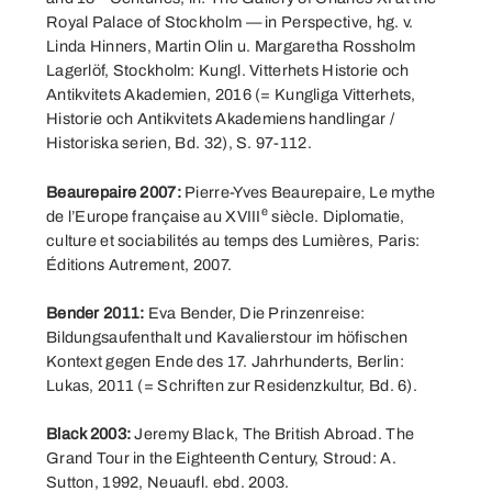
Royal Palace of Stockholm — in Perspective, hg. v.
Linda Hinners, Martin Olin u. Margaretha Rossholm
Lagerlöf, Stockholm: Kungl. Vitterhets Historie och
Antikvitets Akademien, 2016 (= Kungliga Vitterhets,
Historie och Antikvitets Akademiens handlingar /
Historiska serien, Bd. 32), S. 97-112.
Beaurepaire 2007:
Pierre-Yves Beaurepaire, Le mythe
e
de l’Europe française au XVIII
siècle. Diplomatie,
culture et sociabilités au temps des Lumières, Paris:
Éditions Autrement, 2007.
Bender 2011:
Eva Bender, Die Prinzenreise:
Bildungsaufenthalt und Kavalierstour im höfischen
Kontext gegen Ende des 17. Jahrhunderts, Berlin:
Lukas, 2011 (= Schriften zur Residenzkultur, Bd. 6).
Black 2003:
Jeremy Black, The British Abroad. The
Grand Tour in the Eighteenth Century, Stroud: A.
Sutton, 1992, Neuaufl. ebd. 2003.