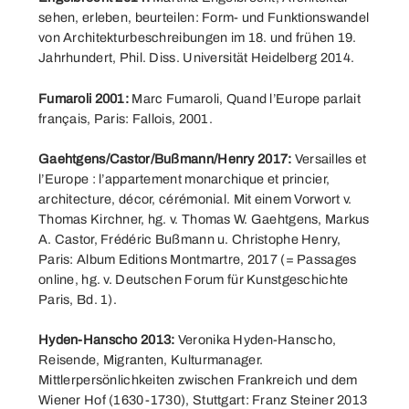
sehen, erleben, beurteilen: Form- und Funktionswandel
von Architekturbeschreibungen im 18. und frühen 19.
Jahrhundert, Phil. Diss. Universität Heidelberg 2014
.
Fumaroli 2001:
Marc Fumaroli, Quand l’Europe parlait
français, Paris: Fallois, 2001.
Gaehtgens/Castor/Bußmann/Henry 2017:
Versailles et
l’Europe : l’appartement monarchique et princier,
architecture, décor, cérémonial. Mit einem Vorwort v.
Thomas Kirchner, hg. v. Thomas W. Gaehtgens, Markus
A. Castor, Frédéric Bußmann u. Christophe Henry,
Paris: Album Editions Montmartre, 2017 (= Passages
online, hg. v. Deutschen Forum für Kunstgeschichte
Paris, Bd. 1).
Hyden-Hanscho 2013:
Veronika Hyden-Hanscho,
Reisende, Migranten, Kulturmanager.
Mittlerpersönlichkeiten zwischen Frankreich und dem
Wiener Hof (1630-1730), Stuttgart: Franz Steiner 2013