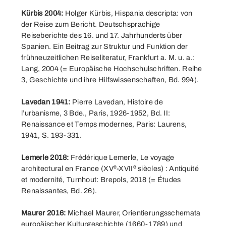
Kürbis 2004:
Holger Kürbis, Hispania descripta: von
der Reise zum Bericht. Deutschsprachige
Reiseberichte des 16. und 17. Jahrhunderts über
Spanien. Ein Beitrag zur Struktur und Funktion der
frühneuzeitlichen Reiseliteratur, Frankfurt a. M. u. a.:
Lang, 2004 (= Europäische Hochschulschriften. Reihe
3, Geschichte und ihre Hilfswissenschaften, Bd. 994).
Lavedan 1941:
Pierre Lavedan, Histoire de
l’urbanisme, 3 Bde., Paris, 1926-1952, Bd. II:
Renaissance et Temps modernes, Paris: Laurens,
1941, S. 193-331.
Lemerle 2018:
Frédérique Lemerle, Le voyage
e
e
architectural en France (XV
-XVII
siècles) : Antiquité
et modernité, Turnhout: Brepols, 2018 (= Études
Renaissantes, Bd. 26).
Maurer 2016:
Michael Maurer, Orientierungsschemata
europäischer Kulturgeschichte (1660-1789) und