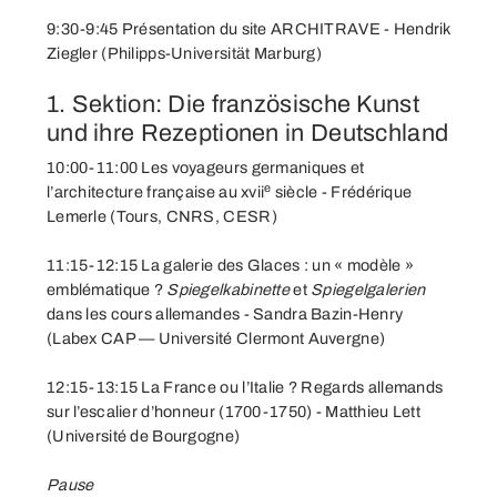
9:30-9:45 Présentation du site ARCHITRAVE - Hendrik
Ziegler (Philipps-Universität Marburg)
1. Sektion: Die französische Kunst
und ihre Rezeptionen in Deutschland
10:00-11:00 Les voyageurs germaniques et
e
l’architecture française au xvii
siècle - Frédérique
Lemerle (Tours, CNRS, CESR)
11:15-12:15 La galerie des Glaces : un « modèle »
emblématique ?
Spiegelkabinette
et
Spiegelgalerien
dans les cours allemandes - Sandra Bazin-Henry
(Labex CAP — Université Clermont Auvergne)
12:15-13:15 La France ou l’Italie ? Regards allemands
sur l’escalier d’honneur (1700-1750) - Matthieu Lett
(Université de Bourgogne)
Pause