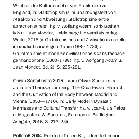
Wechsel der Kulturmodelle: von Frankreich zu
England, in: Gallotropismus im Spannungsfeld von
Attraktion und Abweisung / Gallotropisme entre
attraction et rejet, hg. v. Wolfang Adam, York-Gothart
Mix u. Jean Mondot, Heidelberg: Universitätsverlag
Winter, 2016 (= Gallotropismus und Zivilisationsmodelle
im deutschsprachigen Raum (1660-1789) /
Gallotropisme et modèles civilisationnels dans l’espace
germanophone (1660-1789), hg. v. Wolfgang Adam u.
Jean Mondot, Bd. 2), S. 265-281.
Oliván Santaliestra 2015:
Laura Oliván Santaliestra,
Johanna Theresia Lamberg. The Countess of Harrach
and the Cultivation of the Body between Madrid and
Vienna (1653—1716), in: Early Modern Dynastic
Marriages and Cultural Transfer, hg. v. Joan-Lluís Palos
u. Magdalena S. Sánchez, Farnham u. Burlington:
Ashgate, 2015, S. 213-234.
Polleroß 2004:
Friedrich Polleroß, „...dem Antiquario