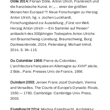
Dölle 2014:
Florian Dölle, Anton Ulrich, Frankreich und
die französische Kunst, in: „... einer der größten
Monarchen Europas“?! Neue Forschungen zu Herzog
Anton Ulrich, hg. v. Jochen Luckhardt,
Forschungsband zur Ausstellung „Fürst von Welt.
Herzog Anton Ulrich — Ein Sammler auf Reisen“
anlässlich des 300jährigen Todesjahrs Anton Ulrichs
von Braunschweig-Lüneburg, Braunschweig, Burg
Dankwarderode, 2014, Petersberg: Michael Imhof,
2014, S. 94-115.
Du Colombier 1956:
Pierre du Colombier,
e
L’architecture française en Allemagne au XVIII
siècle,
2 Bde., Paris: Presses Univ. de France, 1956.
Duindam 2003:
Jeroen Frans Jozef Duindam, Vienna
and Versailles. The Courts of Europe’s Dynastic Rivals,
1550 — 1780, Cambridge: Cambridge Univ. Press,
2003.
Engelbrecht 2014:
Martina Engelbrecht, Architektur