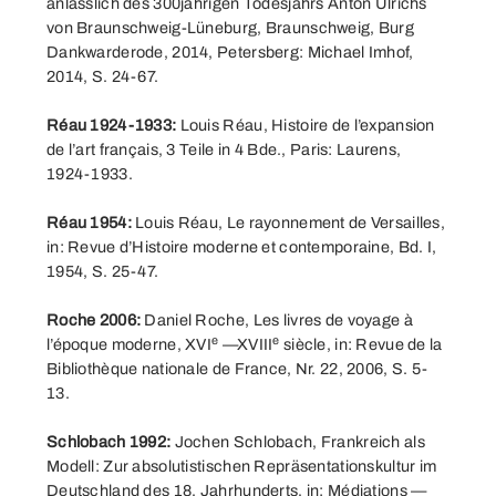
anlässlich des 300jährigen Todesjahrs Anton Ulrichs
von Braunschweig-Lüneburg, Braunschweig, Burg
Dankwarderode, 2014, Petersberg: Michael Imhof,
2014, S. 24-67.
Réau 1924-1933:
Louis Réau, Histoire de l’expansion
de l’art français, 3 Teile in 4 Bde., Paris: Laurens,
1924-1933.
Réau 1954:
Louis Réau, Le rayonnement de Versailles,
in: Revue d’Histoire moderne et contemporaine, Bd. I,
1954, S. 25-47.
Roche 2006:
Daniel Roche, Les livres de voyage à
e
e
l’époque moderne, XVI
—XVIII
siècle, in: Revue de la
Bibliothèque nationale de France, Nr. 22, 2006, S. 5-
13.
Schlobach 1992:
Jochen Schlobach, Frankreich als
Modell: Zur absolutistischen Repräsentationskultur im
Deutschland des 18. Jahrhunderts, in: Médiations —