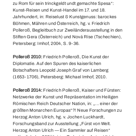
zu Rom für sein trinckgeldt undt gemachte Spesa“:
Kunst-Reisen und Kunst-Handel im 17. und 18.
Jahrhundert, in: Reiselust & Kunstgenuss: barockes
Böhmen, Mähren und Österreich, hg. v. Friedrich
Polleroß, Begleitbuch zur Zweiländerausstellung in den
Stiften Gera (Österreich) und Nová Ríse (Tschechien),
Petersberg: Imhof, 2004, S. 9-36.
Polleroß 2010:
Friedrich Polleroß, Die Kunst der
Diplomatie. Auf den Spuren des kaiserlichen
Botschafters Leopold Joseph Graf von Lamberg
(1653-1706), Petersberg: Michael Imhof, 2010.
Polleroß 2014:
Friedrich Polleroß, Kaiser und Fürsten:
Netzwerke der Kunst und Repräsentation im Heiligen
Römischen Reich Deutscher Nation, in: „... einer der
größten Monarchen Europas“?! Neue Forschungen zu
Herzog Anton Ulrich, hg. v. Jochen Luckhardt,
Forschungsband zur Ausstellung „Fürst von Welt.
Herzog Anton Ulrich — Ein Sammler auf Reisen“