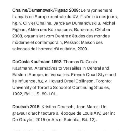
Chaline/Dumanowski/Figeac 2009:
Le rayonnement
e
français en Europe centrale du XVII
siècle à nos jours,
hg. v. Olivier Chaline, Jarosław Dumanowski u. Michel
Figeac, Akten des Kolloquiums, Bordeaux, Oktober
2008, organisiert vom Centre d’études des mondes
moderne et contemporain, Pessac: Maison des
sciences de l’homme d’Aquitaine, 2009.
DaCosta Kaufmann 1992:
Thomas DaCosta
Kaufmann, Alternatives to Versailles in Central and
Eastern Europe, in: Versailles: French Court Style and
its Influence, hg. v. Hovard Creel Collinson, Toronto:
University of Toronto School of Continuing Studies,
1992, Bd. 1, S. 89-101.
Deutsch 2015:
Kristina Deutsch, Jean Marot : Un
graveur d’architecture à l’époque de Louis XIV, Berlin:
De Gruyter, 2015 (= Ars et Scientia, Bd. 12).