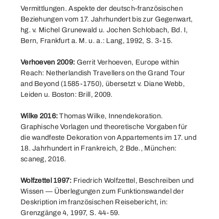
Vermittlungen. Aspekte der deutsch-französischen
Beziehungen vom 17. Jahrhundert bis zur Gegenwart,
hg. v. Michel Grunewald u. Jochen Schlobach, Bd. I,
Bern, Frankfurt a. M. u. a.: Lang, 1992, S. 3-15.
Verhoeven 2009:
Gerrit Verhoeven, Europe within
Reach: Netherlandish Travellers on the Grand Tour
and Beyond (1585-1750), übersetzt v. Diane Webb,
Leiden u. Boston: Brill, 2009.
Wilke 2016:
Thomas Wilke, Innendekoration.
Graphische Vorlagen und theoretische Vorgaben für
die wandfeste Dekoration von Appartements im 17. und
18. Jahrhundert in Frankreich, 2 Bde., München:
scaneg, 2016.
Wolfzettel 1997:
Friedrich Wolfzettel, Beschreiben und
Wissen — Überlegungen zum Funktionswandel der
Deskription im französischen Reisebericht, in:
Grenzgänge 4, 1997, S. 44-59.