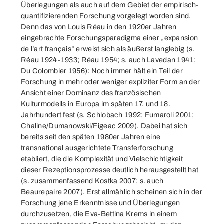
Überlegungen als auch auf dem Gebiet der empirisch-
quantifizierenden Forschung vorgelegt worden sind.
Denn das von Louis Réau in den 1920er Jahren
eingebrachte Forschungsparadigma einer „expansion
de l’art français“ erweist sich als äußerst langlebig (s.
Réau 1924-1933; Réau 1954; s. auch Lavedan 1941;
Du Colombier 1956): Noch immer hält ein Teil der
Forschung in mehr oder weniger expliziter Form an der
Ansicht einer Dominanz des französischen
Kulturmodells in Europa im späten 17. und 18.
Jahrhundert fest (s. Schlobach 1992; Fumaroli 2001;
Chaline/Dumanowski/Figeac 2009). Dabei hat sich
bereits seit den späten 1980er Jahren eine
transnational ausgerichtete Transferforschung
etabliert, die die Komplexität und Vielschichtigkeit
dieser Rezeptionsprozesse deutlich herausgestellt hat
(s. zusammenfassend Kostka 2007; s. auch
Beaurepaire 2007). Erst allmählich scheinen sich in der
Forschung jene Erkenntnisse und Überlegungen
durchzusetzen, die Eva-Bettina Krems in einem