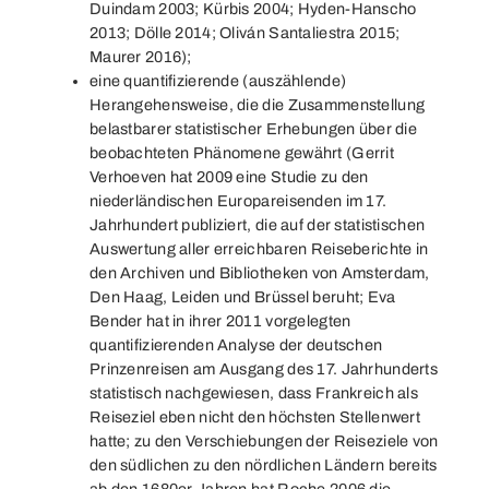
Duindam 2003; Kürbis 2004; Hyden-Hanscho
2013; Dölle 2014; Oliván Santaliestra 2015;
Maurer 2016);
eine quantifizierende (auszählende)
Herangehensweise, die die Zusammenstellung
belastbarer statistischer Erhebungen über die
beobachteten Phänomene gewährt (Gerrit
Verhoeven hat 2009 eine Studie zu den
niederländischen Europareisenden im 17.
Jahrhundert publiziert, die auf der statistischen
Auswertung aller erreichbaren Reiseberichte in
den Archiven und Bibliotheken von Amsterdam,
Den Haag, Leiden und Brüssel beruht; Eva
Bender hat in ihrer 2011 vorgelegten
quantifizierenden Analyse der deutschen
Prinzenreisen am Ausgang des 17. Jahrhunderts
statistisch nachgewiesen, dass Frankreich als
Reiseziel eben nicht den höchsten Stellenwert
hatte; zu den Verschiebungen der Reiseziele von
den südlichen zu den nördlichen Ländern bereits
ab den 1680er Jahren hat Roche 2006 die