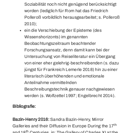
Soziabilität noch nicht genügend berücksichtigt
worden (lediglich für Rom hat das Friedrich
Polleroß vorbildlich herausgearbeitet; s. Polleroß
2010);
ein die Verschiebung der Episteme (des
Wissenshorizonts) im genannten
Beobachtungszeitraum beachtender
Forschungsansatz, denn damit kann bei der
Untersuchung von Reiseliteratur ein Übergang
von einer eher gelehrig-beschreibenden (s. dazu
jüngst für Frankreich Lemerle 2018) hin zu einer
literarisch überhöhenden und emotionale
Anteilnahme vermittelnden
Beschreibungstechnik genauer nachgewiesen
werden (s. Wolfzettel 1997; Engelbrecht 2014).
Bibliografie:
Bazin-Henry 2016:
Sandra Bazin-Henry, Mirror
th
Galleries and their Diffusion in Europe During the 17
th
and 18
Centuries, in: The Gallery of Charles XI at the