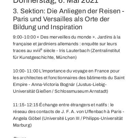
Donnerstag, 6. Mai 2021
3. Sektion: Die Anliegen der Reisen -
Paris und Versailles als Orte der
Bildung und Inspiration
9:00-10:00 « Des merveilles du monde ». Jardins à la
française et jardiniers allemands : enquête sur leurs
e
traces au xviii
siècle - Iris Lauterbach (Zentralinstitut
für Kunstgeschichte, München)
10:00-11:00 L’importance du voyage en France pour
les architectes et fonctionnaires des bâtiments du Saint
Empire - Anna-Victoria Bognár (Justus-Liebig-
Universität Gießen / Schlossmuseum Arnstadt)
11:15-12:15 Échange entre étrangers et natifs : le
réseau des contacts de J. F. A. von Uffenbach à Paris -
Angela Göbel (Université Lyon III / Philipps-Universität
Marburg)